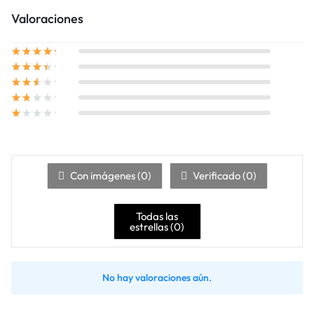
Valoraciones
Con imágenes (
0
)
Verificado (
0
)
Todas las
estrellas (
0
)
No hay valoraciones aún.