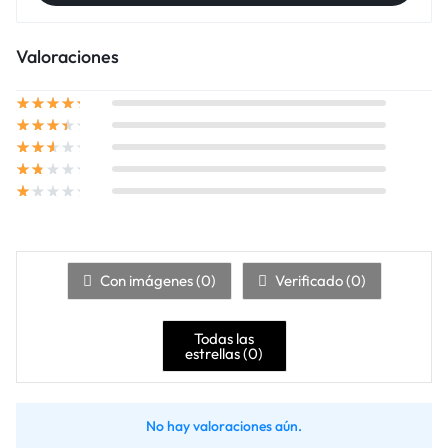
Valoraciones
Con imágenes (
0
)
Verificado (
0
)
Todas las
estrellas (
0
)
No hay valoraciones aún.