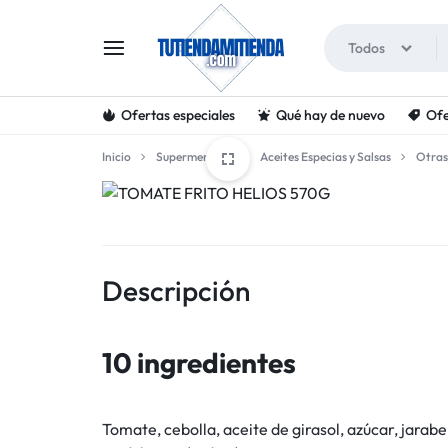
Todos
Ofertas especiales
Qué hay de nuevo
Ofe
TUTIENDAMITIENDA
Inicio
Supermercado
Aceites Especias y Salsas
Otras
Descripción
10 ingredientes
Tomate, cebolla, aceite de girasol, azúcar, jarab