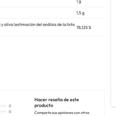
1 g
1,5 g
 y oliva (estimación del análisis de la lista
78,125 %
Hacer reseña de este
producto
0
0
Comparta sus opiniones con otros