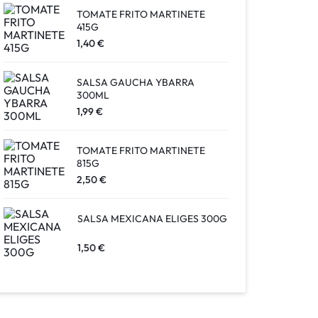
TOMATE FRITO MARTINETE
415G
1,40
€
SALSA GAUCHA YBARRA
300ML
1,99
€
TOMATE FRITO MARTINETE
815G
2,50
€
SALSA MEXICANA ELIGES 300G
1,50
€