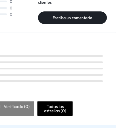
0
clientes
0
0
Escriba un comentario
Verificado (
0
)
Todas las
estrellas (
0
)