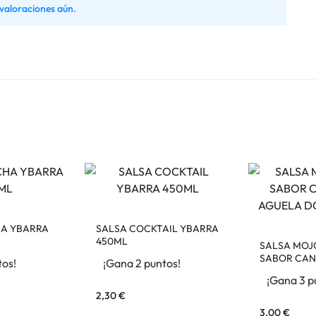
valoraciones aún.
A YBARRA
SALSA COCKTAIL YBARRA
450ML
SALSA MOJ
SABOR CAN
tos!
¡Gana 2 puntos!
AGUELA DO
¡Gana 3 p
2,30
€
3,00
€