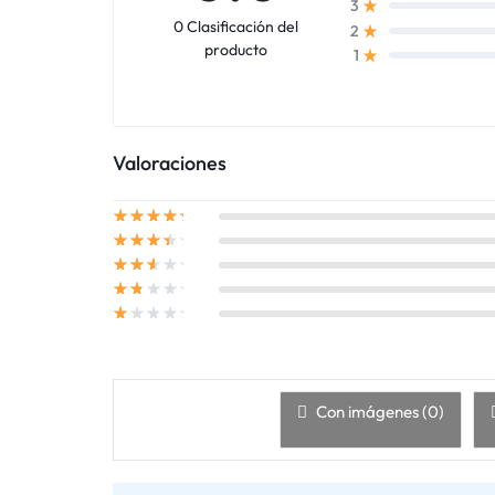
3
0 Clasificación del
2
producto
1
Valoraciones
Con imágenes (
0
)