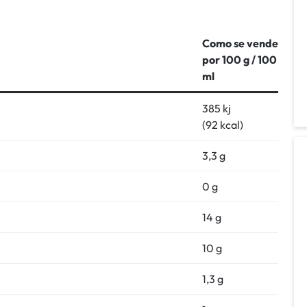
Como se vende
por 100 g / 100
ml
385 kj
(92 kcal)
3,3 g
0 g
14 g
10 g
1,3 g