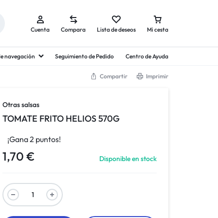
Cuenta
Compara
Lista de deseos
Mi cesta
 de navegación
Seguimiento de Pedido
Centro de Ayuda
Compartir
Imprimir
Otras salsas
TOMATE FRITO HELIOS 570G
¡Gana 2 puntos!
1,70
€
Disponible en stock