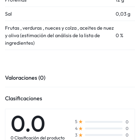
Sal
0,03 g
Frutas ‚ verduras ‚ nueces y colza ‚ aceites de nuez
y oliva (estimación del análisis de la lista de
0 %
ingredientes)
Valoraciones (0)
Clasificaciones
0.0
0
5
0
4
0
3
0 Clasificación del producto