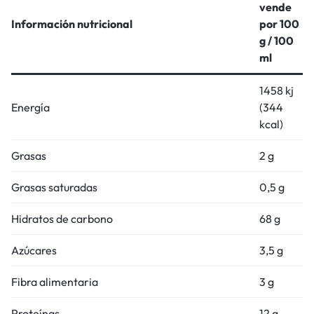
vende
Información nutricional
por 100
g / 100
ml
1458 kj
Energía
(344
kcal)
Grasas
2 g
Grasas saturadas
0,5 g
Hidratos de carbono
68 g
Azúcares
3,5 g
Fibra alimentaria
3 g
Proteínas
12 g