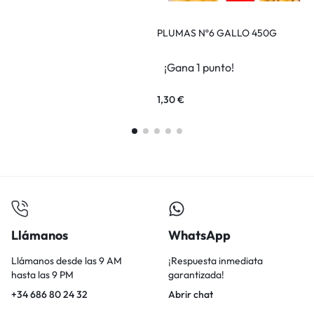
PLUMAS Nº6 GALLO 450G
T
¡Gana 1 punto!
1,30
€
1
Llámanos
WhatsApp
Llámanos desde las 9 AM
¡Respuesta inmediata
hasta las 9 PM
garantizada!
+34 686 80 24 32
Abrir chat