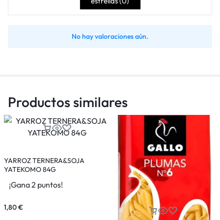
estrellas (
0
)
No hay valoraciones aún.
Productos similares
YARROZ TERNERA&SOJA
YATEKOMO 84G
¡Gana 2 puntos!
1,80
€