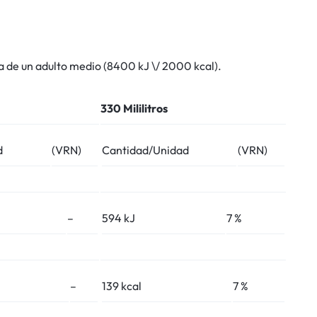
a de un adulto medio (8400 kJ \/ 2000 kcal).
330 Mililitros
d
(VRN)
Cantidad/Unidad
(VRN)
–
594 kJ
7 %
–
139 kcal
7 %