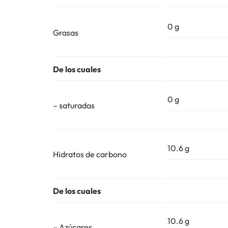
0 g
Grasas
De los cuales
0 g
– saturadas
10.6 g
Hidratos de carbono
De los cuales
10.6 g
– Azúcares