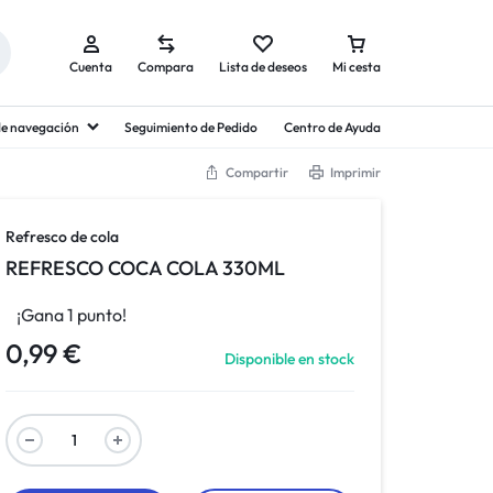
Cuenta
Compara
Lista de deseos
Mi cesta
 de navegación
Seguimiento de Pedido
Centro de Ayuda
Compartir
Imprimir
Refresco de cola
REFRESCO COCA COLA 330ML
¡Gana 1 punto!
0,99
€
Disponible en stock