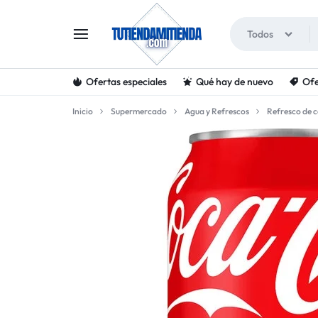
Todos
Ofertas especiales
Qué hay de nuevo
Ofe
TUTIENDAMITIENDA
Inicio
Supermercado
Agua y Refrescos
Refresco de c