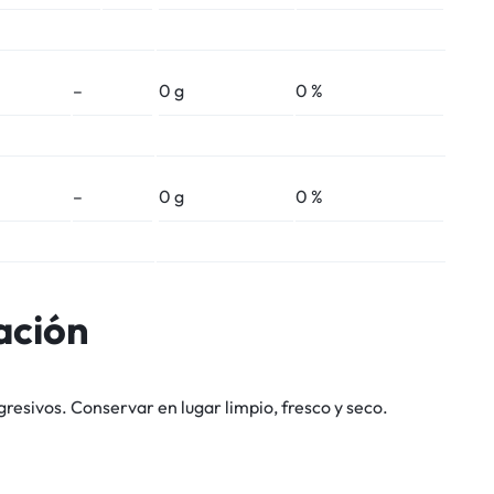
–
0 g
0 %
–
0 g
0 %
ación
gresivos. Conservar en lugar limpio, fresco y seco.