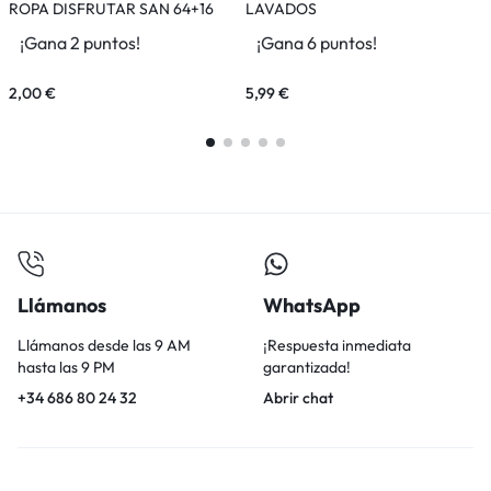
ROPA DISFRUTAR SAN 64+16
LAVADOS
LAVADOS 1.76L
¡Gana 2 puntos!
¡Gana 6 puntos!
2,00
€
5,99
€
2
Llámanos
WhatsApp
Llámanos desde las 9 AM
¡Respuesta inmediata
hasta las 9 PM
garantizada!
+34 686 80 24 32
Abrir chat