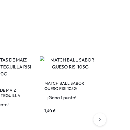
MATCH BALL SABOR
QUESO RISI 105G
DE MAIZ
TEQUILLA
¡Gana 1 punto!
unto!
1,40
€
PALOMIT