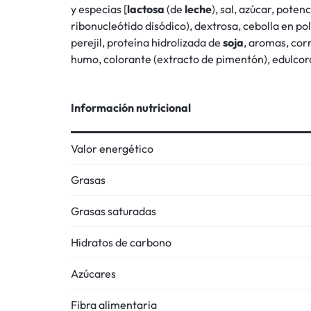
y especias [
lactosa
(de
leche
), sal, azúcar, pote
ribonucleótido disódico), dextrosa, cebolla en po
perejil, proteína hidrolizada de
soja
, aromas, cor
humo, colorante (extracto de pimentón), edulco
Información nutricional
Valor energético
Grasas
Grasas saturadas
Hidratos de carbono
Azúcares
Fibra alimentaria