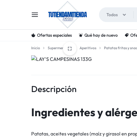
Todos
Ofertas especiales
Qué hay de nuevo
Ofe
TUTIENDAMITIENDA
Inicio
Supermercado
Aperitivos
Patatas fritas y sna
Descripción
Ingredientes y alérg
Patatas, aceites vegetales (maíz y girasol en pr