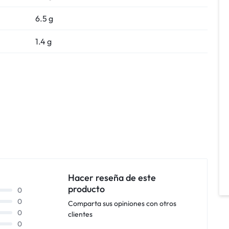
6.5 g
1.4 g
Hacer reseña de este
producto
0
0
Comparta sus opiniones con otros
0
clientes
0