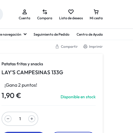
Cuenta
Compara
Lista de deseos
Mi cesta
 de navegación
Seguimiento de Pedido
Centro de Ayuda
Compartir
Imprimir
Patatas fritas y snacks
LAY’S CAMPESINAS 133G
¡Gana 2 puntos!
1,90
€
Disponible en stock