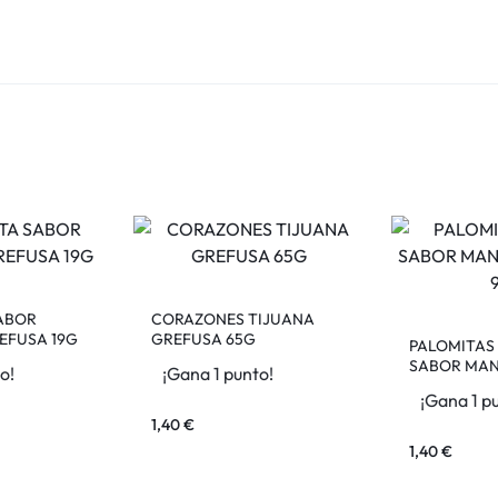
SABOR
CORAZONES TIJUANA
FUSA 19G
GREFUSA 65G
PALOMITAS 
SABOR MAN
o!
¡Gana 1 punto!
RISI 90G
¡Gana 1 p
1,40
€
1,40
€