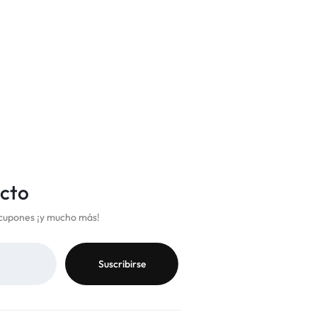
SIN GLUT
¡Gana 1
1,10
€
cto
cupones ¡y mucho más!