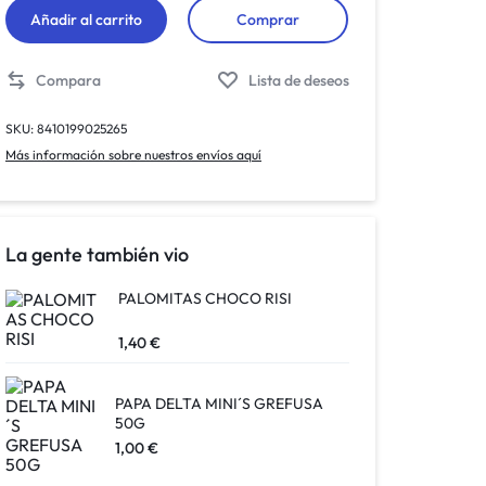
Añadir al carrito
Comprar
Compara
Lista de deseos
SKU:
8410199025265
Más información sobre nuestros envíos aquí
La gente también vio
PALOMITAS CHOCO RISI
1,40
€
PAPA DELTA MINI´S GREFUSA
50G
1,00
€