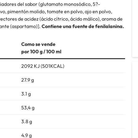
nciadores del sabor (glutamato monosódico, 5?-
lvo, pimentón molido, tomate en polvo, ajo en polvo,
rectores de acidez (ácido cítrico, ácido málico), aroma de
rante (aspartamo)].
Contiene una fuente de fenilalanina.
Como se vende
por 100 g / 100 ml
2092 KJ (501KCAL)
27.9 g
3.1 g
53,4 g
3.8 g
4.9 g