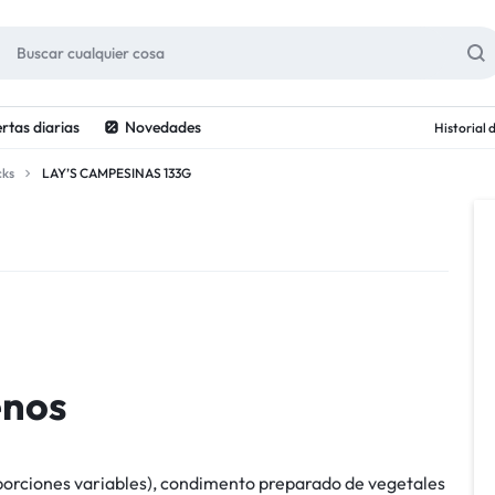
rtas diarias
Novedades
Historial
cks
LAY’S CAMPESINAS 133G
enos
oporciones variables), condimento preparado de vegetales