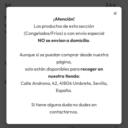
Sal
2,4 g
×
Frutas ‚ verduras ‚ nueces y colza ‚ aceites de nuez
¡Atención!
y oliva (estimación del análisis de la lista de
0 %
Los productos de esta sección
ingredientes)
(Congelados/Fríos) o con envío especial
NO se envían a domicilio
.
Aunque sí se puedan comprar desde nuestra
página,
Valoraciones (0)
solo están disponibles para
recoger en
nuestra tienda
:
Clasificaciones
Calle Androna, 42, 41806 Umbrete, Sevilla,
España.
0.0
0
5
Si tiene alguna duda no dudes en
0
4
contactarnos.
0
3
0 Clasificación del producto
0
2
0
1