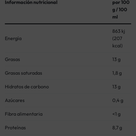
Información nutricional
por 100
g / 100
ml
863 kj
Energía
(207
kcal)
Grasas
13 g
Grasas saturadas
1,8 g
Hidratos de carbono
13 g
Azúcares
0,4 g
Fibra alimentaria
<1 g
Proteínas
8,7 g