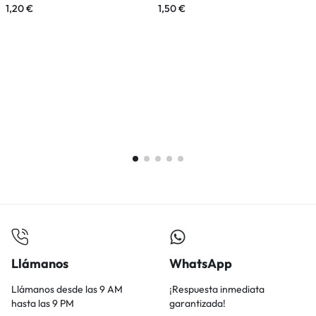
1,20
€
1,50
€
1
Llámanos
WhatsApp
Llámanos desde las 9 AM
¡Respuesta inmediata
hasta las 9 PM
garantizada!