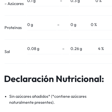
0.1 g
–
0.3 g
0 %
– Azúcares
0 g
–
0 g
0 %
Proteínas
0.08 g
–
0.26 g
4 %
Sal
Declaración Nutricional:
Sin azúcares añadidos* (*contiene azúcares
naturalmente presentes).