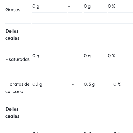
0 g
–
0 g
0 %
Grasas
De los
cuales
0 g
–
0 g
0 %
– saturadas
Hidratos de
0.1 g
–
0.3 g
0 %
carbono
De los
cuales