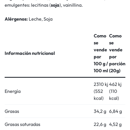
emulgentes: lecitinas (
soja
), vainillina.
Alérgenos:
Leche, Soja
Como
Como
se
se
vende
vende
Información nutricional
por
por
100 g /
porción
100 ml
(20g)
2310 kj
462 kj
Energía
(552
(110
kcal)
kcal)
Grasas
34,2 g
6,84 g
Grasas saturadas
22,6 g
4,52 g