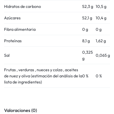
Hidratos de carbono
52,3 g
10,5 g
Azúcares
52,1 g
10,4 g
Fibra alimentaria
0 g
0 g
Proteínas
8,1 g
1,62 g
0,325
Sal
0,065 g
g
Frutas ‚ verduras ‚ nueces y colza ‚ aceites
de nuez y oliva (estimación del análisis de la
0 %
0 %
lista de ingredientes)
Valoraciones (0)