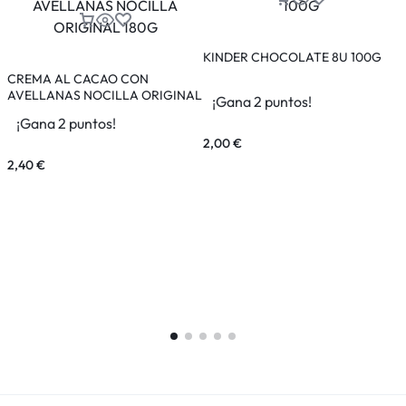
KINDER CHOCOLATE 8U 100G
CREMA AL CACAO CON
AVELLANAS NOCILLA ORIGINAL
¡Gana 2 puntos!
180G
¡Gana 2 puntos!
2,00
€
2,40
€
2