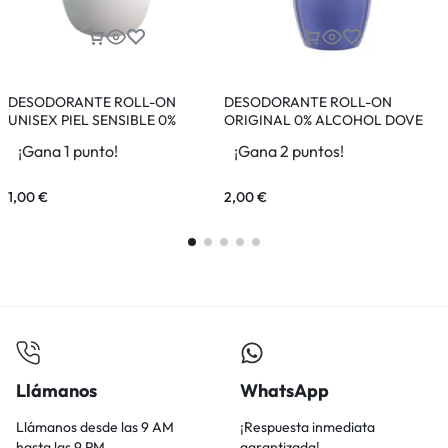
DESODORANTE ROLL-ON
DESODORANTE ROLL-ON
UNISEX PIEL SENSIBLE 0%
ORIGINAL 0% ALCOHOL DOVE
ALCOHOL AYALA 75ML
50ML
¡Gana 1 punto!
¡Gana 2 puntos!
1,00
€
2,00
€
2
Llámanos
WhatsApp
Llámanos desde las 9 AM
¡Respuesta inmediata
hasta las 9 PM
garantizada!