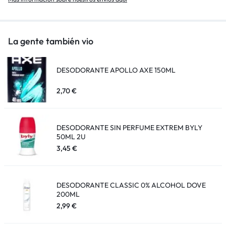
La gente también vio
DESODORANTE APOLLO AXE 150ML
2,70
€
DESODORANTE SIN PERFUME EXTREM BYLY
50ML 2U
3,45
€
DESODORANTE CLASSIC 0% ALCOHOL DOVE
200ML
2,99
€