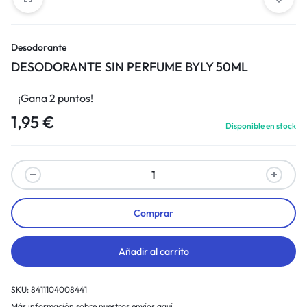
Desodorante
DESODORANTE SIN PERFUME BYLY 50ML
¡Gana 2 puntos!
1,95
€
Disponible en stock
Comprar
Añadir al carrito
SKU:
8411104008441
Más información sobre nuestros envíos aquí