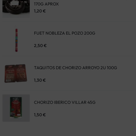
170G APROX
1,20
€
FUET NOBLEZA EL POZO 200G
2,50
€
TAQUITOS DE CHORIZO ARROYO 2U 100G
1,30
€
CHORIZO IBERICO VILLAR 45G
1,50
€