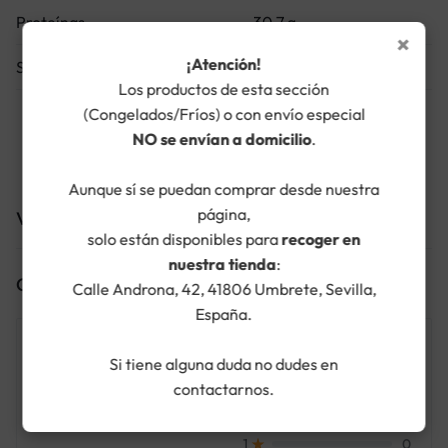
Proteínas
30,7 g
×
¡Atención!
Sal
3 g
Los productos de esta sección
(Congelados/Fríos) o con envío especial
NO se envían a domicilio
.
Aunque sí se puedan comprar desde nuestra
página,
Valoraciones (0)
solo están disponibles para
recoger en
nuestra tienda
:
Clasificaciones
Calle Androna, 42, 41806 Umbrete, Sevilla,
España.
0.0
0
5
Si tiene alguna duda no dudes en
0
4
contactarnos.
0
3
0 Clasificación del producto
0
2
0
1