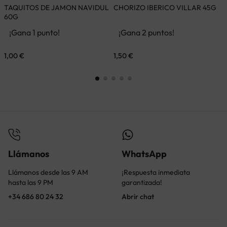
TAQUITOS DE JAMON NAVIDUL
CHORIZO IBERICO VILLAR 45G
N
60G
¡Gana 1 punto!
¡Gana 2 puntos!
1,00
€
1,50
€
1
Llámanos
WhatsApp
Llámanos desde las 9 AM
¡Respuesta inmediata
hasta las 9 PM
garantizada!
+34 686 80 24 32
Abrir chat