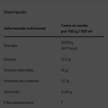
Descripción
Como se vende
Información nutricional
por 100 g / 100 ml
2079 kj
Energía
(497 kcal)
Grasas
41,3 g
Grasas saturadas
16 g
Hidratos de carbono
0,7 g
Azúcares
0,62 g
Fibra alimentaria
?