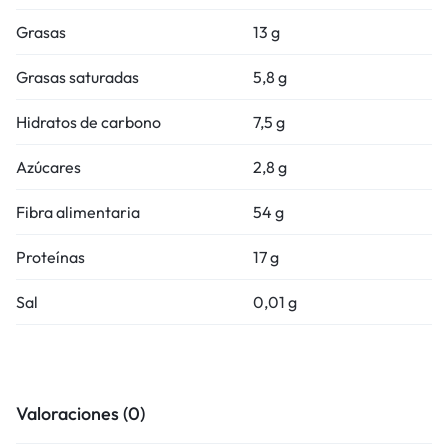
Grasas
13 g
Grasas saturadas
5,8 g
Hidratos de carbono
7,5 g
Azúcares
2,8 g
Fibra alimentaria
54 g
Proteínas
17 g
Sal
0,01 g
Valoraciones (0)