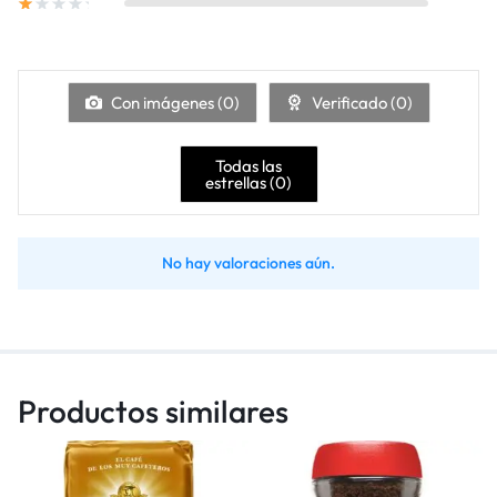
Con imágenes (
0
)
Verificado (
0
)
Todas las
estrellas (
0
)
No hay valoraciones aún.
Productos similares