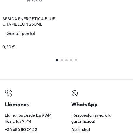
BEBIDA ENERGETICA BLUE
CHAMELEON 250ML
¡Gana 1 punto!
0,50
€
0
Llámanos
WhatsApp
Llámanos desde las 9 AM
¡Respuesta inmediata
hasta las 9 PM
garantizada!
+34 686 80 24 32
Abrir chat