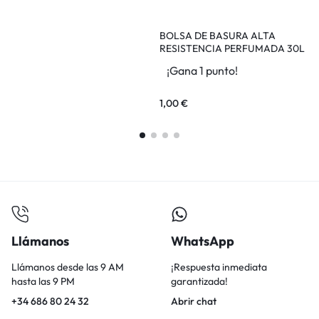
BOLSA DE BASURA ALTA
B
RESISTENCIA PERFUMADA 30L
CUBO MEDIANO BELSACK 15U
¡Gana 1 punto!
1,00
€
1
Llámanos
WhatsApp
Llámanos desde las 9 AM
¡Respuesta inmediata
hasta las 9 PM
garantizada!
+34 686 80 24 32
Abrir chat