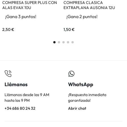
COMPRESA SUPER PLUS CON
COMPRESA CLASICA
P
ALAS EVAX 10U
EXTRAPLANA AUSONIA 12U
¡Gana 3 puntos!
¡Gana 2 puntos!
2,50
€
1,50
€
1
Llámanos
WhatsApp
Llámanos desde las 9 AM
¡Respuesta inmediata
hasta las 9 PM
garantizada!
+34 686 80 24 32
Abrir chat