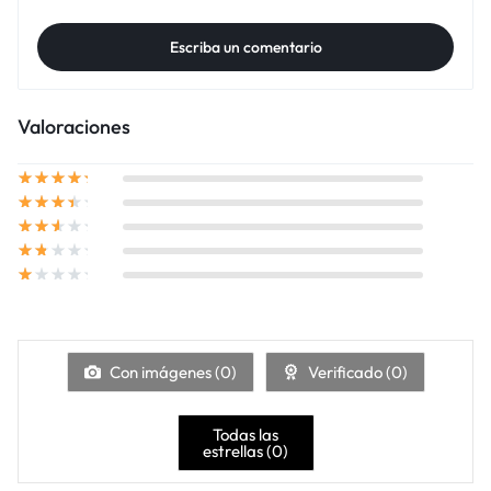
Escriba un comentario
Valoraciones
Con imágenes (
0
)
Verificado (
0
)
Todas las
estrellas (
0
)