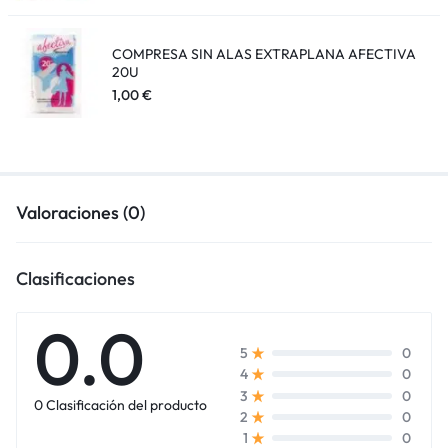
COMPRESA SIN ALAS EXTRAPLANA AFECTIVA
20U
1,00
€
Valoraciones (0)
Clasificaciones
0.0
0
5
0
4
0
3
0 Clasificación del producto
0
2
0
1