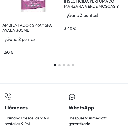
INSECTICIDA PERFUMADO
I
MANZANA VERDE MOSCAS Y
MOSQUITOS ORION 600ML
¡Gana 3 puntos!
AMBIENTADOR SPRAY SPA
3,40
€
3
AYALA 300ML
¡Gana 2 puntos!
1,50
€
Llámanos
WhatsApp
Llámanos desde las 9 AM
¡Respuesta inmediata
hasta las 9 PM
garantizada!