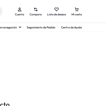
Cuenta
Compara
Lista de deseos
Mi cesta
 de navegación
Seguimiento de Pedido
Centro de Ayuda
cto